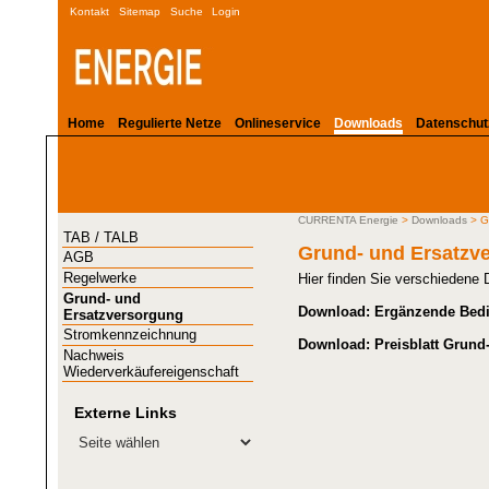
Kontakt
Sitemap
Suche
Login
Home
Regulierte Netze
Onlineservice
Downloads
Datenschut
CURRENTA Energie
>
Downloads
> G
TAB / TALB
Grund- und Ersatzv
AGB
Regelwerke
Hier finden Sie verschiedene
Grund- und
Download: Ergänzende Bed
Ersatzversorgung
Stromkennzeichnung
Download: Preisblatt Grund
Nachweis
Wiederverkäufereigenschaft
Externe Links